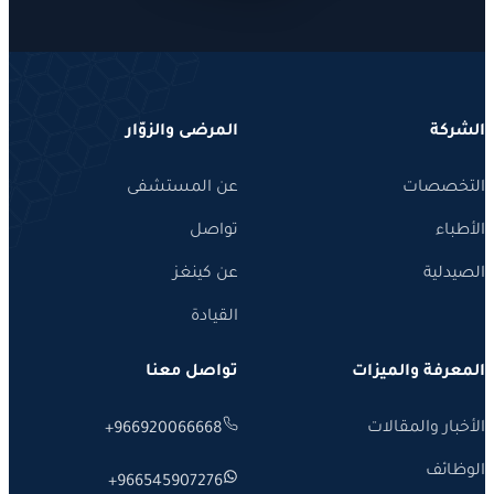
كة
المرضى والزوّار
صصات
عن المستشفى
اء
تواصل
لية
عن كينغز
القيادة
فة والميزات
تواصل معنا
ر والمقالات
+966920066668
ئف
+966545907276