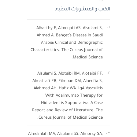
الكتب والمنشورات البحثية.
Alharthy F, Almeqati AS, Alsulami S,
٠١
Ahmed A. Behçet’s Disease in Saudi
Arabia: Clinical and Demographic
Characteristics. The Cureus Journal of
Medical Science.
Alsulami S, Alotaibi RM, Alotaibi FF,
٠٢
Almatrafi FB, Filmban DM, Alneefia S,
Alahmed AH, Hafiz WA. IgA Vasculitis
With Adalimumab Therapy for
Hidradenitis Suppurativa: A Case
Report and Review of Literature. The
Cureus Journal of Medical Science.
Almekhlafi MA, Alsulami SS, Almorsy SA,
٠٣