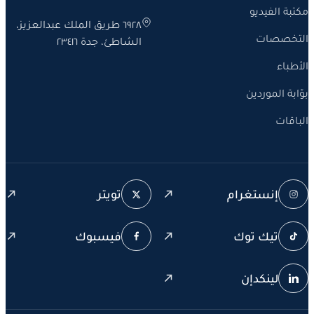
 الفيديو
٦٩٢٨ طريق الملك عبدالعزيز،
صصات
الشاطئ، جدة ٢٣٤١٦
اء
 الموردين
ات
إنستغرام
تويتر
تيك توك
فيسبوك
لينكدإن