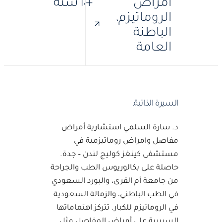
أمراض
+١٠ سنة
الروماتيزم،
الباطنة
العامة
·
·
SFR
SBIM
MBBS
السيرة الذاتية.
د. سارة السلمي استشارية أمراض
مفاصل وامراض روماتيزمية في
مستشفى كينغز كوليج لندن – جدة.
حاصلة على بكالوريوس الطب والجراحة
من جامعة أم القرى، والبورد السعودي
في الطب الباطني، والزمالة السعودية
في الروماتيزم للكبار. تتركز اهتماماتها
السريرية على أمراض المفاصل مثل