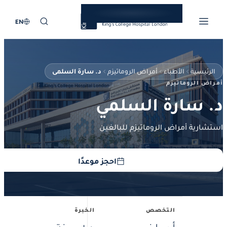
EN
ئيسية
الأطباء
أمراض الروماتيزم
د. سارة السلمي
 الروماتيزم
 سارة السلمي
رية أمراض الروماتيزم للبالغين
احجز موعدًا
التخصص
الخبرة