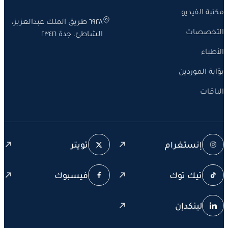
 الفيديو
٦٩٢٨ طريق الملك عبدالعزيز،
صصات
الشاطئ، جدة ٢٣٤١٦
اء
 الموردين
ات
إنستغرام
تويتر
تيك توك
فيسبوك
لينكدإن