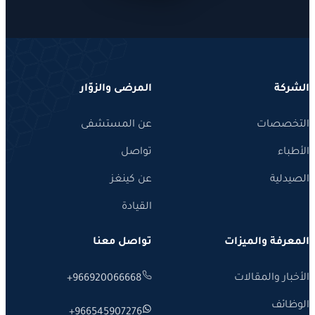
كة
المرضى والزوّار
صصات
عن المستشفى
اء
تواصل
لية
عن كينغز
القيادة
فة والميزات
تواصل معنا
ر والمقالات
+966920066668
ئف
+966545907276