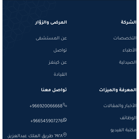
كة
المرضى والزوّار
صصات
عن المستشفى
اء
تواصل
لية
عن كينغز
القيادة
فة والميزات
تواصل معنا
ر والمقالات
+966920066668
ئف
+966545907276
 الفيديو
٦٩٢٨ طريق الملك عبدالعزيز،