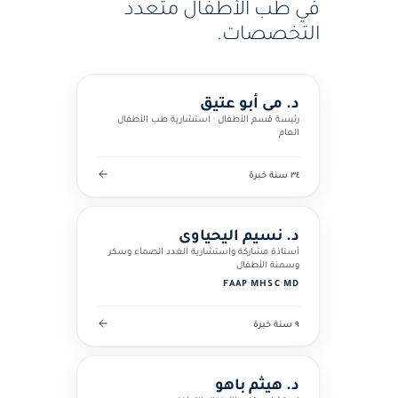
في طب الأطفال متعدد
التخصصات.
د. مي أبو عتيق
رئيسة قسم الأطفال · استشارية طب الأطفال
العام
٣٤ سنة خبرة
د. نسيم اليحياوي
أستاذة مشاركة واستشارية الغدد الصماء وسكر
وسمنة الأطفال
FAAP
·
MHSC
·
MD
٩ سنة خبرة
د. هيثم باهو